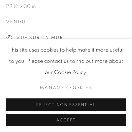
© 2026 JEAN-MARIE OGER
22 ½ x 30 in
SITE BY ARTLOGIC
VENDU
VUE SUR UN MUR
This site uses cookies to help make it more useful
to you. Please contact us to find out more about
PARTAGER
our Cookie Policy.
MANAGE COOKIES
REJECT NON ESSENTIAL
ARTISTE DE L'EXPOSITION
ACCEPT