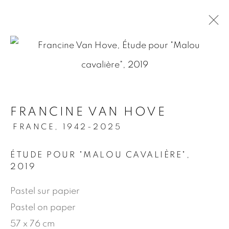
.
VAN HOVE
FRANCINE VAN HOVE
DESSINS & PEINTURES
FRANCE,
1942-2025
13 - 23 SEPTEMBRE 2023
ÉTUDE POUR "MALOU CAVALIÈRE"
,
COMMUNIQUÉ DE PRESSE
ŒUVRES
2019
VUES DE L'EXPOSITION
LIEU
Pastel sur papier
Pastel on paper
MANAGE COOKIES
57 x 76 cm