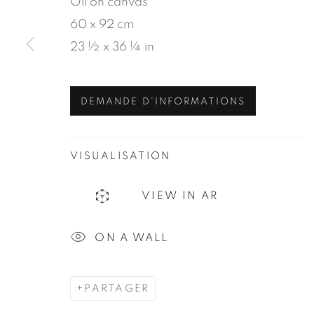
Oil on canvas
60 x 92 cm
23 ½ x 36 ¼ in
MANAGE COOKIES
© 2026 JEAN-MARIE OGER
SITE BY ARTLOG
DEMANDE D'INFORMATIONS
VISUALISATION
VIEW IN AR
ON A WALL
PARTAGER