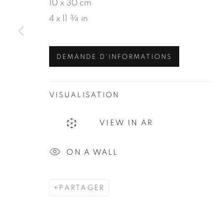
10 x 30 cm
4 x 11 ¾ in
MANAGE COOKIES
DEMANDE D'INFORMATIONS
© 2026 JEAN-MARIE OGER
SITE BY ARTLOG
VISUALISATION
VIEW IN AR
ON A WALL
PARTAGER