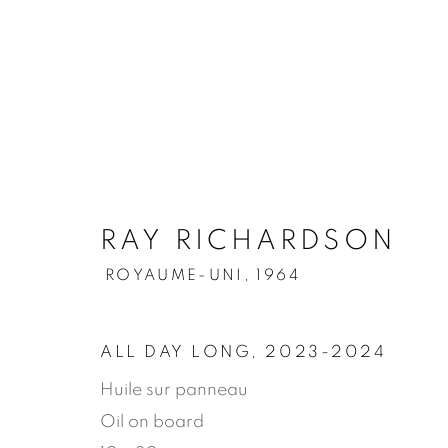
.
RAY RICHARDSON
RAY RICHARDSON
ROYA
ROYAUME-UNI,
1964
PRÉSENTATION
ŒUVRES
BIOGRAPH
ALL DAY LONG
,
2023-2024
Huile sur panneau
Oil on board