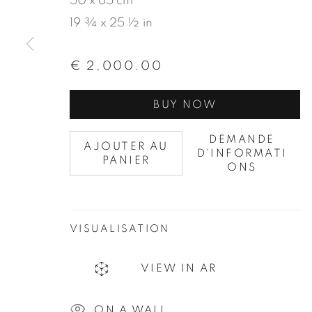
50 x 65 cm
19 ¾ x 25 ½ in
€ 2,000.00
BUY NOW
DEMANDE
AJOUTER AU
D'INFORMATI
PANIER
ONS
VISUALISATION
VIEW IN AR
ON A WALL