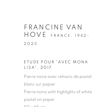
.
FRANCINE VAN
HOVE
FRANCE,
1942-
2025
ETUDE POUR "AVEC MONA
LISA"
,
2017
MANAGE COOKIES
Pierre noire avec rehauts de pastel
© 2026 JEAN-MARIE OGER
SITE BY ARTLOG
blanc sur papier
Pierre noire with highlights of white
pastel on paper