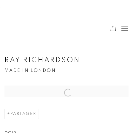
.
RAY RICHARDSON
MADE IN LONDON
Open a larger version of the following image in a po
PARTAGER