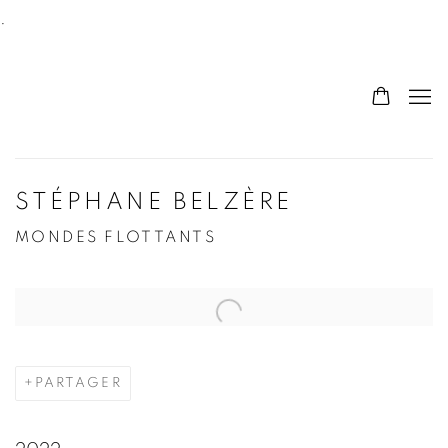
.
STÉPHANE BELZÈRE
MONDES FLOTTANTS
Open a larger version of the following image in a po
PARTAGER