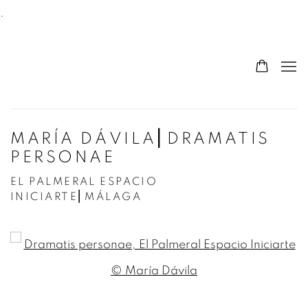
.
MARÍA DÁVILA⎜DRAMATIS
PERSONAE
EL PALMERAL ESPACIO
INICIARTE⎜MÁLAGA
Open a larger version of the following image in a po