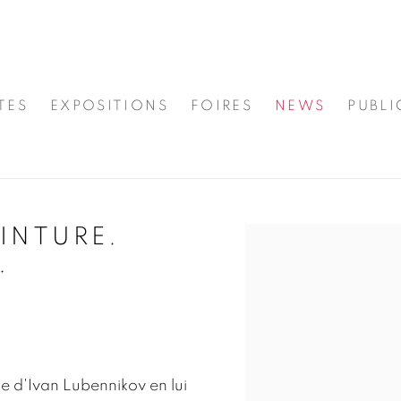
TES
EXPOSITIONS
FOIRES
NEWS
PUBLI
INTURE.
Open a larger version
.
 d'Ivan Lubennikov en lui