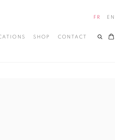
FR
EN
CATIONS
SHOP
CONTACT
 of the following image in a popup: