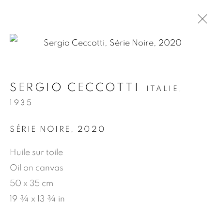
.
SERGIO CECCOTTI
ITALIE,
SERGIO CECCOTTI
1935
TEMPS DE MYSTÈRES
SÉRIE NOIRE
,
2020
26 MARS - 6 AVRIL 2024
COMMUNIQUÉ DE PRESSE
ŒUVRES
Huile sur toile
VUES DE L'EXPOSITION
PRESSE
Oil on canvas
VIDÉOS
LIEU
50 x 35 cm
19 ¾ x 13 ¾ in