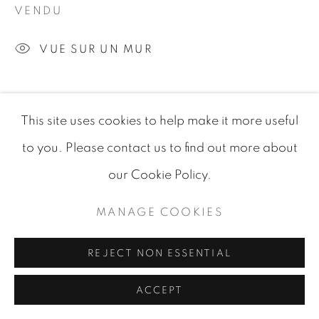
MANAGE COOKIES
VENDU
© 2026 JEAN-MARIE OGER
VUE SUR UN MUR
SITE BY ARTLOGIC
PARTAGER
This site uses cookies to help make it more useful
to you. Please contact us to find out more about
our Cookie Policy.
MANAGE COOKIES
ARTISTE DE L'EXPOSITION
REJECT NON ESSENTIAL
SERGIO CECCOTTI
ACCEPT