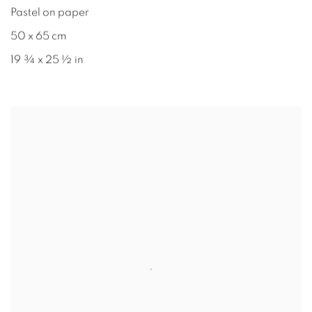
Pastel on paper
50 x 65 cm
19 ¾ x 25 ½ in