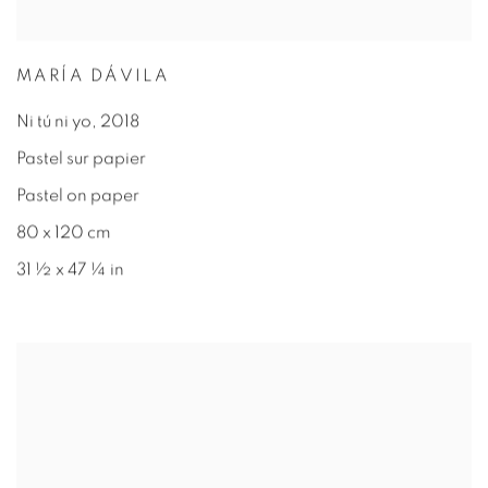
MARÍA DÁVILA
Ni tú ni yo
,
2018
Pastel sur papier
Pastel on paper
80 x 120 cm
31 ½ x 47 ¼ in