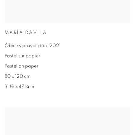
MARÍA DÁVILA
Óbice y proyección
,
2021
Pastel sur papier
Pastel on paper
80 x 120 cm
31 ½ x 47 ¼ in