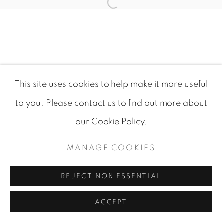
FRANCINE VAN HOVE
This site uses cookies to help make it more useful
MANAGE COOKIES
to you. Please contact us to find out more about
© 2026 JEAN-MARIE OGER
our Cookie Policy.
SITE BY ARTLOGIC
MANAGE COOKIES
REJECT NON ESSENTIAL
ACCEPT
PARTAGER